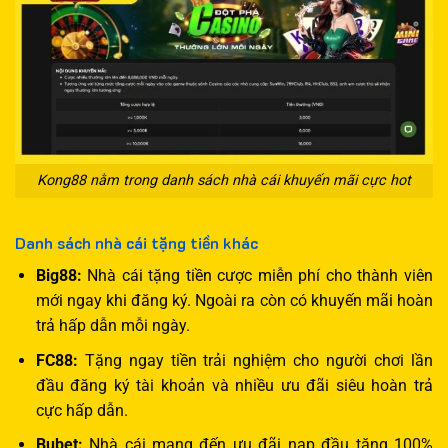
Kong88 nằm trong danh sách nhà cái khuyến mãi cực hot
Danh sách nhà cái tặng tiền khác
Big88:
Nhà cái tặng tiền cược miễn phí cho thành viên
mới ngay khi đăng ký. Ngoài ra còn có khuyến mãi hoàn
trả hấp dẫn mỗi ngày.
FC88:
Tặng ngay tiền trải nghiệm cho người chơi lần
đầu đăng ký tài khoản và nhiều ưu đãi siêu hoàn trả
cực hấp dẫn.
Bubet:
Nhà cái mang đến ưu đãi nạp đầu tặng 100%