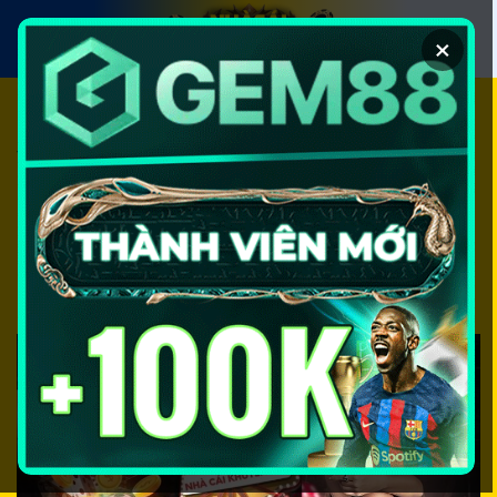
Chuyển
đến
×
nội
dung
Trang chủ
»
Câu hỏi thường gặp
»
Điểm danh top 5+ nhà cái
tặng tiền cực hấp dẫn cho người chơi
Điểm danh top 5+ nhà cái tặng tiền
cực hấp dẫn cho người chơi
ĐÃ ĐĂNG TRÊN
3 THÁNG 7, 2025
BỞI
KENDY KHANG