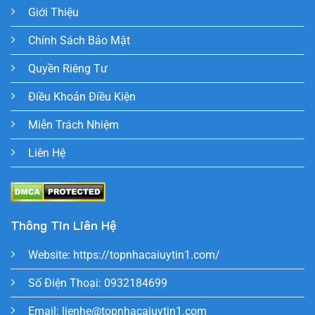
Giới Thiệu
Chính Sách Bảo Mật
Quyền Riêng Tư
Điều Khoản Điều Kiện
Miễn Trách Nhiệm
Liên Hệ
Thông Tin Liên Hệ
Website:
https://topnhacaiuytin1.com/
Số Điện Thoại: 0932184699
Email:
lienhe@topnhacaiuytin1.com