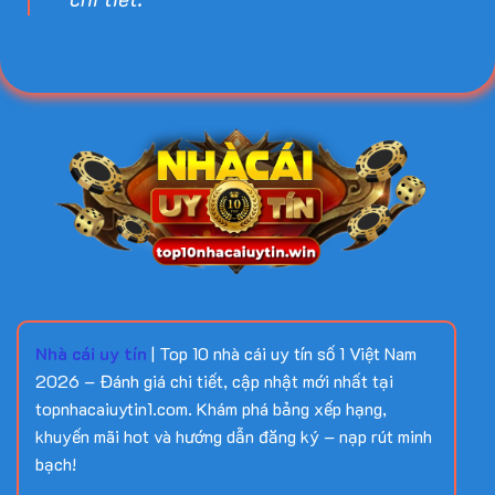
Nhà cái uy tín
| Top 10 nhà cái uy tín số 1 Việt Nam
2026 – Đánh giá chi tiết, cập nhật mới nhất tại
topnhacaiuytin1.com. Khám phá bảng xếp hạng,
khuyến mãi hot và hướng dẫn đăng ký – nạp rút minh
bạch!