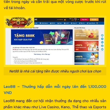
tiên trong ngày và cần trải qua một vòng cược trước khi rút
về tài khoản.
Net88 là nhà cái tặng tiền được nhiều người chơi lựa chọn
Leo88 – Thưởng hấp dẫn mỗi ngày lên đến 1,100,000
VND
Leo88 mang đến cơ hội nhận thưởng đa dạng cho nhiều sản
phẩm khác nhau như Live Casino, Keno, Thể thao và Esports