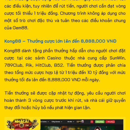
các điều kiện, tuy nhiên để rút tiền, người chơi cần đạt vòng
cược tối thiểu 1 triệu đồng. Chương trình không áp dụng cho
một số trò chơi đặc thù và tuân theo các điều khoản chung
của Gem88.
Kong88 – Thưởng cược lớn lên đến 8,888,000 VNĐ
Kong88 dành tặng phần thưởng hấp dẫn cho người chơi đặt
cược tại các sảnh Casino thuộc nhà cung cấp SunWin,
789Club, Rik, HitClub, B52. Tiền thưởng được phân chia
theo tổng mức cược hợp lệ từ 1 triệu đến 10 tỷ đồng với mức
thưởng tối đa lên đến 8,888,000 VND mỗi ngày.
Tiền thưởng sẽ được cập nhật tự động, yêu cầu người chơi
hoàn thành 3 vòng cược trước khi rút, và nhà cái giữ quyền
thay đổi hoặc hủy bỏ nếu phát hiện gian lận.