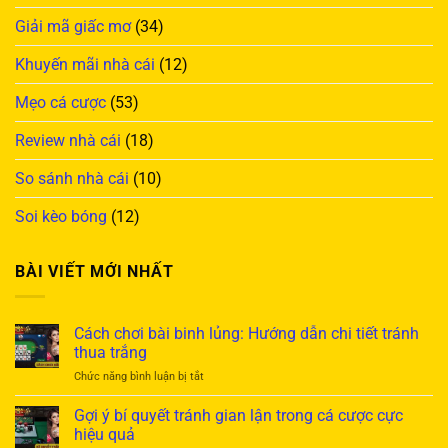
Giải mã giấc mơ
(34)
Khuyến mãi nhà cái
(12)
Mẹo cá cược
(53)
Review nhà cái
(18)
So sánh nhà cái
(10)
Soi kèo bóng
(12)
BÀI VIẾT MỚI NHẤT
Cách chơi bài binh lủng: Hướng dẫn chi tiết tránh
thua trắng
ở
Chức năng bình luận bị tắt
Cách
chơi
Gợi ý bí quyết tránh gian lận trong cá cược cực
bài
hiệu quả
binh