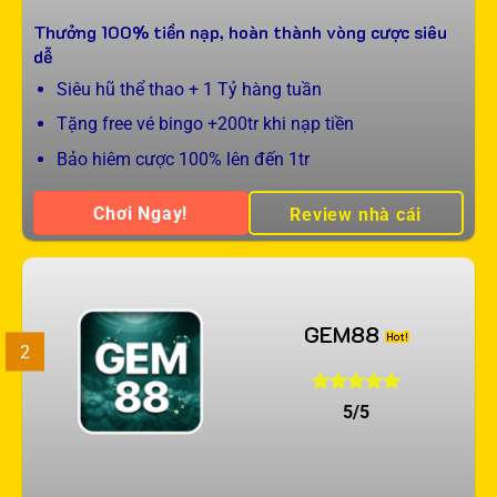
Thưởng 100% tiền nạp, hoàn thành vòng cược siêu
dễ
Siêu hũ thể thao + 1 Tỷ hàng tuần
Tặng free vé bingo +200tr khi nạp tiền
Bảo hiêm cược 100% lên đến 1tr
Chơi Ngay!
Review nhà cái
GEM88
2
5/5