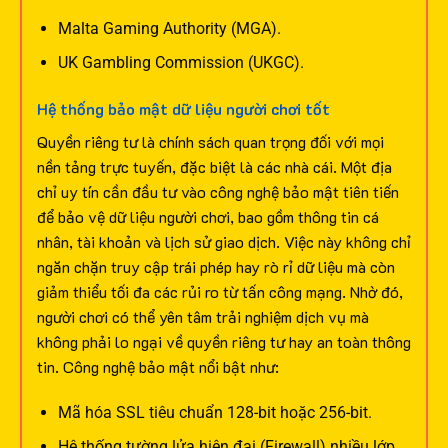
Malta Gaming Authority (MGA).
UK Gambling Commission (UKGC).
Hệ thống bảo mật dữ liệu người chơi tốt
Quyền riêng tư là chính sách quan trọng đối với mọi
nền tảng trực tuyến, đặc biệt là các nhà cái. Một địa
chỉ uy tín cần đầu tư vào công nghệ bảo mật tiên tiến
để bảo vệ dữ liệu người chơi, bao gồm thông tin cá
nhân, tài khoản và lịch sử giao dịch.
Việc này không chỉ
ngăn chặn truy cập trái phép hay rò rỉ dữ liệu mà còn
giảm thiểu tối đa các rủi ro từ tấn công mạng. Nhờ đó,
người chơi có thể yên tâm trải nghiệm dịch vụ mà
không phải lo ngại về quyền riêng tư hay an toàn thông
tin. Công nghệ bảo mật nổi bật như:
Mã hóa SSL tiêu chuẩn 128-bit hoặc 256-bit.
Hệ thống tường lửa hiện đại (Firewall) nhiều lớp.