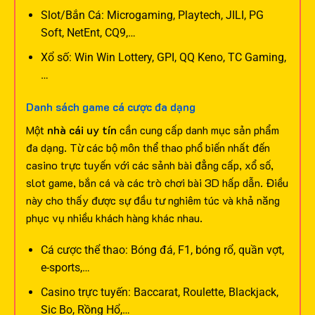
Slot/Bắn Cá: Microgaming, Playtech, JILI, PG
Soft, NetEnt, CQ9,…
Xổ số: Win Win Lottery, GPI, QQ Keno, TC Gaming,
…
Danh sách game cá cược đa dạng
Một
nhà cái uy tín
cần cung cấp danh mục sản phẩm
đa dạng. Từ các bộ môn thể thao phổ biến nhất đến
casino trực tuyến với các sảnh bài đẳng cấp, xổ số,
slot game, bắn cá và các trò chơi bài 3D hấp dẫn. Điều
này cho thấy được sự đầu tư nghiêm túc và khả năng
phục vụ nhiều khách hàng khác nhau.
Cá cược thể thao: Bóng đá, F1, bóng rổ, quần vợt,
e-sports,…
Casino trực tuyến: Baccarat, Roulette, Blackjack,
Sic Bo, Rồng Hổ,…