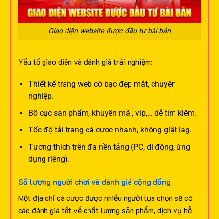
Giao diện website được đầu tư bài bản
Yếu tố giao diện và đánh giá trải nghiệm:
Thiết kế trang web cờ bạc đẹp mắt, chuyên
nghiệp.
Bố cục sản phẩm, khuyến mãi, vip,… dễ tìm kiếm.
Tốc độ tải trang cá cược nhanh, không giật lag.
Tương thích trên đa nền tảng (PC, di động, ứng
dụng riêng).
Số lượng người chơi và đánh giá cộng đồng
Một địa chỉ cá cược được nhiều người lựa chọn sẽ có
các đánh giá tốt về chất lượng sản phẩm, dịch vụ hỗ