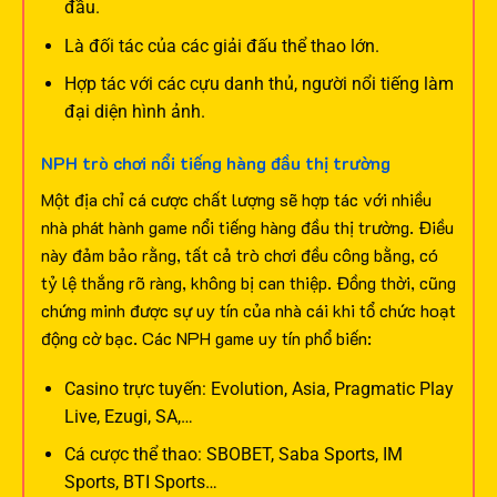
đầu.
Là đối tác của các giải đấu thể thao lớn.
Hợp tác với các cựu danh thủ, người nổi tiếng làm
đại diện hình ảnh.
NPH trò chơi nổi tiếng hàng đầu thị trường
Một địa chỉ cá cược chất lượng sẽ hợp tác với nhiều
nhà phát hành game nổi tiếng hàng đầu thị trường. Điều
này đảm bảo rằng, tất cả trò chơi đều công bằng, có
tỷ lệ thắng rõ ràng, không bị can thiệp. Đồng thời, cũng
chứng minh được sự uy tín của nhà cái khi tổ chức hoạt
động cờ bạc.
Các NPH game uy tín phổ biến:
Casino trực tuyến: Evolution, Asia, Pragmatic Play
Live, Ezugi, SA,…
Cá cược thể thao: SBOBET, Saba Sports, IM
Sports, BTI Sports…