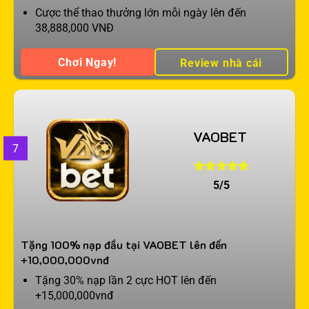
Cược thể thao thưởng lớn mỗi ngày lên đến
38,888,000 VNĐ
Chơi Ngay!
Review nhà cái
VAOBET
7
5/5
Tặng 100% nạp đầu tại VAOBET lên đến
+10,000,000vnđ
Tặng 30% nạp lần 2 cực HOT lên đến
+15,000,000vnđ