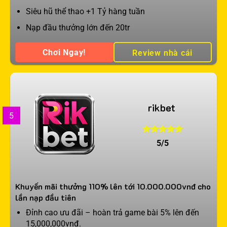
Siêu hũ thể thao +1 Tỷ hàng tuần
Nạp đầu thưởng lớn đến 20tr
Chơi Ngay!
Review nhà cái
rikbet
5
5/5
Khuyến mãi thưởng 110% lên tới 10.000.000vnđ cho
lần nạp đầu tiên
Đỉnh cao ưu đãi – hoàn trả game bài 5% lên đến
15,000,000vnđ.