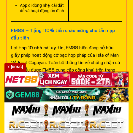
App di động nhẹ, cài đặt
dễ và hoạt động ổn định
FM88 – Tặng 110% tiền chào mừng cho lần nạp
đầu tiên
Lọt
top 10 nhà cái uy tín
, FM88 hiện đang sở hữu
giấy phép hoạt động cờ bạc hợp pháp của Isle of Man
VÀ First Cagayan. Toàn bộ thông tin về chứng nhận cá
X [ĐÓNG]
cược đều được FM88 cung cấp công khai trên trang
chủ chính thức để bạn dễ dàng xem xét, đánh giá và lựa
chọn truy cập.