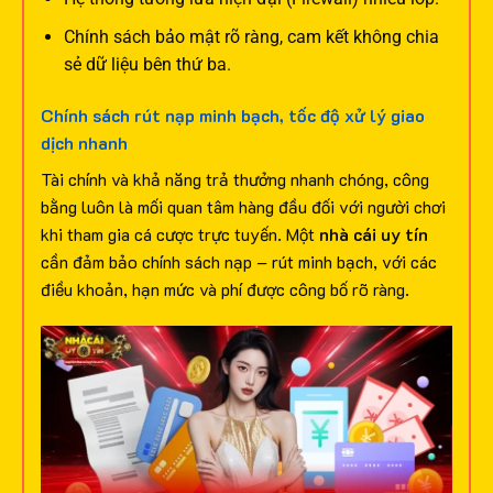
Chính sách bảo mật rõ ràng, cam kết không chia
sẻ dữ liệu bên thứ ba.
Chính sách rút nạp minh bạch, tốc độ xử lý giao
dịch nhanh
Tài chính và khả năng trả thưởng nhanh chóng, công
bằng luôn là mối quan tâm hàng đầu đối với người chơi
khi tham gia cá cược trực tuyến. Một
nhà cái uy tín
cần đảm bảo chính sách nạp – rút minh bạch, với các
điều khoản, hạn mức và phí được công bố rõ ràng.