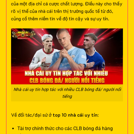
của một địa chỉ cá cược chất lượng. Điều này cho thấy
rõ vị thế của nhà cái trên thị trường quốc tế từ đó,
củng cố thêm niềm tin về độ tin cậy và sự uy tín.
Nhà cái uy tín hợp tác với nhiều CLB bóng đá/ người nổi
tiếng
Về đối tác/đại sứ ở
top 10 nhà cái uy tín
:
Tài trợ chính thức cho các CLB bóng đá hàng