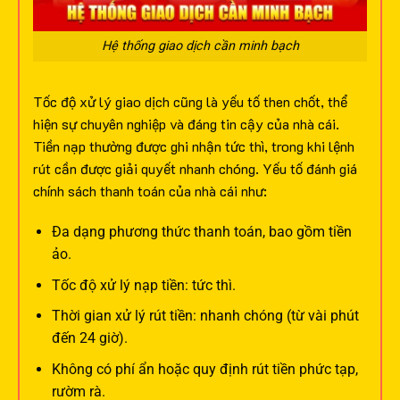
Hệ thống giao dịch cần minh bạch
Tốc độ xử lý giao dịch cũng là yếu tố then chốt, thể
hiện sự chuyên nghiệp và đáng tin cậy của nhà cái.
Tiền nạp thường được ghi nhận tức thì, trong khi lệnh
rút cần được giải quyết nhanh chóng.
Yếu tố đánh giá
chính sách thanh toán của nhà cái như:
Đa dạng phương thức thanh toán, bao gồm tiền
ảo.
Tốc độ xử lý nạp tiền: tức thì.
Thời gian xử lý rút tiền: nhanh chóng (từ vài phút
đến 24 giờ).
Không có phí ẩn hoặc quy định rút tiền phức tạp,
rườm rà.