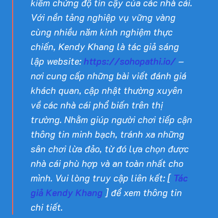
kiểm chứng độ tin cậy của các nhà cái.
Với nền tảng nghiệp vụ vững vàng
cùng nhiều năm kinh nghiệm thực
chiến, Kendy Khang là tác giả sáng
lập website:
https://sohopathi.io/
–
nơi cung cấp những bài viết đánh giá
khách quan, cập nhật thường xuyên
về các nhà cái phổ biến trên thị
trường. Nhằm giúp người chơi tiếp cận
thông tin minh bạch, tránh xa những
sân chơi lừa đảo, từ đó lựa chọn được
nhà cái phù hợp và an toàn nhất cho
mình. Vui lòng truy cập liên kết: [
Tác
giả Kendy Khang
] để xem thông tin
chi tiết.