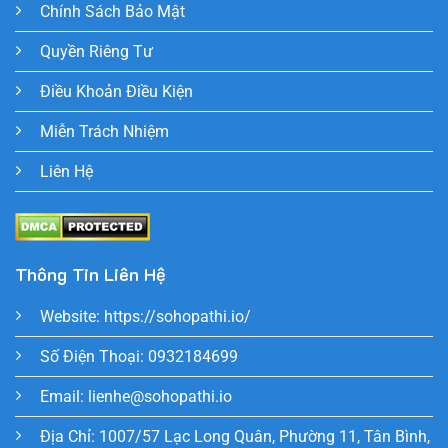
Chính Sách Bảo Mật
Quyền Riêng Tư
Điều Khoản Điều Kiện
Miễn Trách Nhiệm
Liên Hệ
Thông Tin Liên Hệ
Website:
https://sohopathi.io/
Số Điện Thoại: 0932184699
Email:
lienhe@sohopathi.io
Địa Chỉ: 1007/57 Lạc Long Quân, Phường 11, Tân Bình,