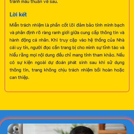
tránh mâu thuẫn về sau.
Lời kết
Miễn trách nhiệm là phần cốt lõi đảm bảo tính minh bạch
và phân định rõ ràng ranh giới giữa cung cấp thông tin và
hành động cá nhân. Khi truy cập vào hệ thống của Nhà
cái uy tín, người đọc cần trang bị cho mình sự tỉnh táo và
hiểu rằng mọi nội dung đều chỉ mang tính tham khảo. Nếu
có sự kiện ngoài dự đoán phát sinh sau khi sử dụng
thông tin, trang không chịu trách nhiệm bồi hoàn hoặc
can thiệp.