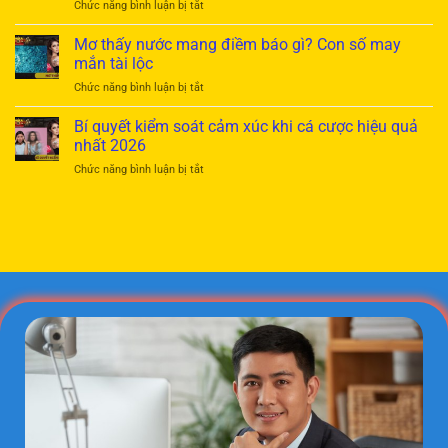
ở
Chức năng bình luận bị tắt
tránh
tránh
Mơ
gian
thua
thấy
Mơ thấy nước mang điềm báo gì? Con số may
lận
trắng
rồng:
trong
mắn tài lộc
Giải
cá
ở
Chức năng bình luận bị tắt
mã
cược
Mơ
điềm
cực
thấy
Bí quyết kiểm soát cảm xúc khi cá cược hiệu quả
báo
hiệu
nước
cát
nhất 2026
quả
mang
tường
ở
Chức năng bình luận bị tắt
điềm
và
Bí
báo
con
quyết
gì?
số
kiểm
Con
may
soát
số
mắn
cảm
may
xúc
mắn
khi
tài
cá
lộc
cược
hiệu
quả
nhất
2026