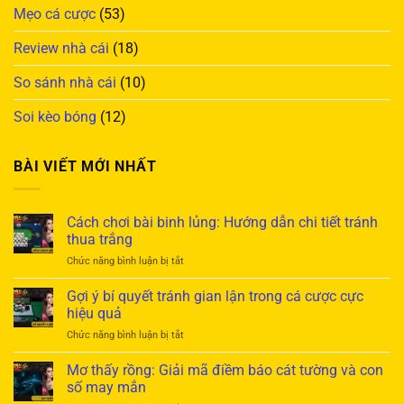
Mẹo cá cược
(53)
Review nhà cái
(18)
So sánh nhà cái
(10)
Soi kèo bóng
(12)
BÀI VIẾT MỚI NHẤT
Cách chơi bài binh lủng: Hướng dẫn chi tiết tránh
thua trắng
ở
Chức năng bình luận bị tắt
Cách
chơi
Gợi ý bí quyết tránh gian lận trong cá cược cực
bài
hiệu quả
binh
ở
Chức năng bình luận bị tắt
lủng:
Gợi
Hướng
ý
Mơ thấy rồng: Giải mã điềm báo cát tường và con
dẫn
bí
chi
số may mắn
quyết
tiết