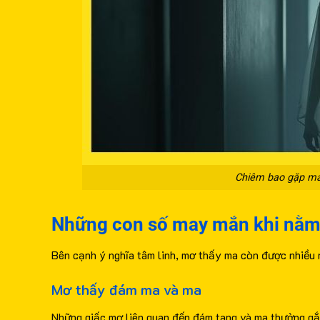
Chiêm bao gặp ma
Những con số may mắn khi nằm 
Bên cạnh ý nghĩa tâm linh, mơ thấy ma còn được nhiều n
Mơ thấy đám ma và ma
Những giấc mơ liên quan đến đám tang và ma thường gắn