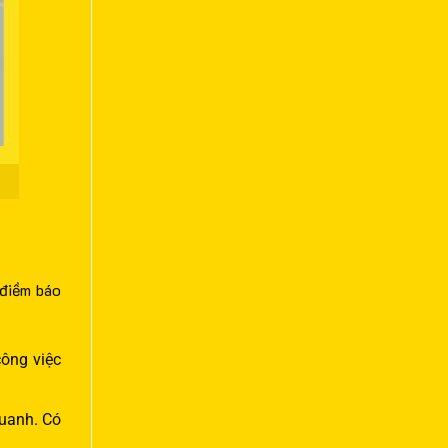
 điềm báo
ông việc
quanh. Có