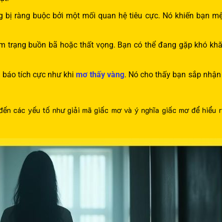
 bị ràng buộc bởi một mối quan hệ tiêu cực. Nó khiến bạn mệ
m trạng buồn bã hoặc thất vọng. Bạn có thể đang gặp khó kh
 báo tích cực như khi
mơ thấy vàng
. Nó cho thấy bạn sắp nhận
đến các yếu tố như giải mã giấc mơ và ý nghĩa giấc mơ để hiểu 