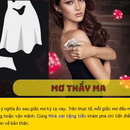
 ý nghĩa ẩn sau giấc mơ kỳ lạ này. Trên thực tế, mỗi giấc mơ đều 
ống hoặc vận mệnh. Cùng
Nhà cái tặng tiền
khám phá chi tiết đi
ơn về bản thân.