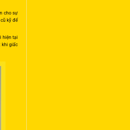
ện cho sự
 cũ kỹ để
 hiện tại
 khi giấc