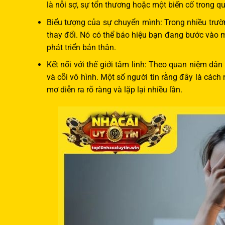
là nỗi sợ, sự tổn thương hoặc một biến cố trong 
Biểu tượng của sự chuyển mình: Trong nhiều trườ
thay đổi. Nó có thể báo hiệu bạn đang bước vào m
phát triển bản thân.
Kết nối với thế giới tâm linh: Theo quan niệm dân
và cõi vô hình. Một số người tin rằng đây là cách
mơ diễn ra rõ ràng và lặp lại nhiều lần.