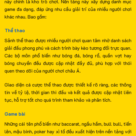
này chính là kho trò chơi. Nền tảng này xây dựng danh mục
game đa dạng, đáp ứng nhu cầu giải trí của nhiều người chơi
khác nhau. Bao gồm:
Thể thao
Sảnh thể thao được nhiều người chơi quan tâm nhờ danh sách
giải đấu phong phú và cách trình bày kèo tương đối trực quan.
Các bộ môn phổ biến như bóng đá, bóng rổ, quần vợt hay
bóng chuyền đều được cập nhật đầy đủ, phù hợp với thói
quen theo dõi của người chơi châu Á.
Giao diện cá cược thể thao được thiết kế rõ ràng, các thông
tin về tỷ lệ, thời gian thi đấu và kết quả được cập nhật liên
tục, hỗ trợ tốt cho quá trình tham khảo và phân tích.
Game bài
Những cái tên phổ biến như baccarat, ngầu hầm, bull bull, tiến
lên, mậu binh, poker hay xì tố đều xuất hiện trên nền tảng với