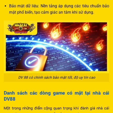
Bảo mật dữ liệu: Nền tảng áp dụng các tiêu chuẩn bảo
mật phổ biến, tạo cảm giác an tâm khi sử dụng.
DV 88 có chính sách bảo mật tốt, độ uy tín cao
Danh sách các dòng game có mặt tại nhà cái
DV88
Một trong những điểm cộng quan trọng khi đánh giá nhà cái