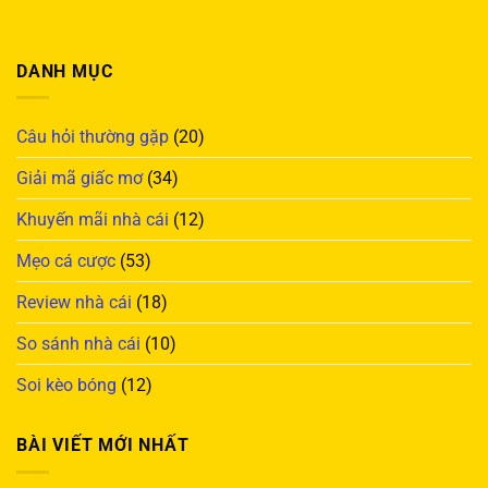
DANH MỤC
Câu hỏi thường gặp
(20)
Giải mã giấc mơ
(34)
Khuyến mãi nhà cái
(12)
Mẹo cá cược
(53)
Review nhà cái
(18)
So sánh nhà cái
(10)
Soi kèo bóng
(12)
BÀI VIẾT MỚI NHẤT