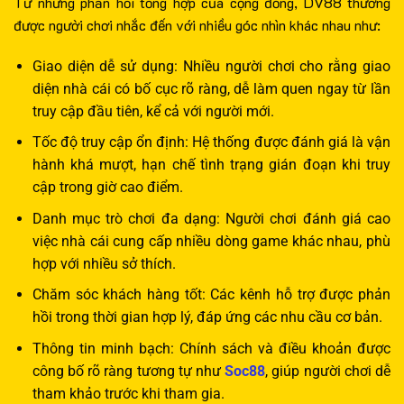
Từ những phản hồi tổng hợp của cộng đồng, DV88 thường
được người chơi nhắc đến với nhiều góc nhìn khác nhau như:
Giao diện dễ sử dụng: Nhiều người chơi cho rằng giao
diện nhà cái có bố cục rõ ràng, dễ làm quen ngay từ lần
truy cập đầu tiên, kể cả với người mới.
Tốc độ truy cập ổn định: Hệ thống được đánh giá là vận
hành khá mượt, hạn chế tình trạng gián đoạn khi truy
cập trong giờ cao điểm.
Danh mục trò chơi đa dạng: Người chơi đánh giá cao
việc nhà cái cung cấp nhiều dòng game khác nhau, phù
hợp với nhiều sở thích.
Chăm sóc khách hàng tốt: Các kênh hỗ trợ được phản
hồi trong thời gian hợp lý, đáp ứng các nhu cầu cơ bản.
Thông tin minh bạch: Chính sách và điều khoản được
công bố rõ ràng tương tự như
Soc88
, giúp người chơi dễ
tham khảo trước khi tham gia.