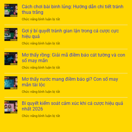
Cách chơi bài binh lủng: Hướng dẫn chi tiết tránh
thua trắng
ở
Chức năng bình luận bị tắt
Cách
chơi
Gợi ý bí quyết tránh gian lận trong cá cược cực
bài
hiệu quả
binh
ở
Chức năng bình luận bị tắt
lủng:
Gợi
Hướng
ý
Mơ thấy rồng: Giải mã điềm báo cát tường và con
dẫn
bí
chi
số may mắn
quyết
tiết
ở
Chức năng bình luận bị tắt
tránh
tránh
Mơ
gian
thua
thấy
Mơ thấy nước mang điềm báo gì? Con số may
lận
trắng
rồng:
trong
mắn tài lộc
Giải
cá
ở
Chức năng bình luận bị tắt
mã
cược
Mơ
điềm
cực
thấy
Bí quyết kiểm soát cảm xúc khi cá cược hiệu quả
báo
hiệu
nước
cát
nhất 2026
quả
mang
tường
ở
Chức năng bình luận bị tắt
điềm
và
Bí
báo
con
quyết
gì?
số
kiểm
Con