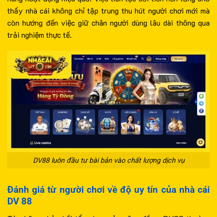
thấy nhà cái không chỉ tập trung thu hút người chơi mới mà
còn hướng đến việc giữ chân người dùng lâu dài thông qua
trải nghiệm thực tế.
DV88 luôn đầu tư bài bản vào chất lượng dịch vụ
Đánh giá từ người chơi về độ uy tín của nhà cái
DV 88